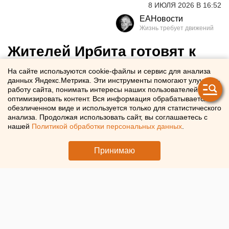
8 ИЮЛЯ 2026 В 16:52
ЕАНовости
Жителей Ирбита готовят к
эвакуации из-за паводка
На сайте используются cookie-файлы и сервис для анализа
данных Яндекс.Метрика. Эти инструменты помогают улучшать
работу сайта, понимать интересы наших пользователей и
В Ирбитском районе началась подготовка к эвакуации
оптимизировать контент. Вся информация обрабатывается в
жителей из зоны подтопления
обезличенном виде и используется только для статистического
анализа. Продолжая использовать сайт, вы соглашаетесь с
нашей
Политикой обработки персональных данных
.
Принимаю