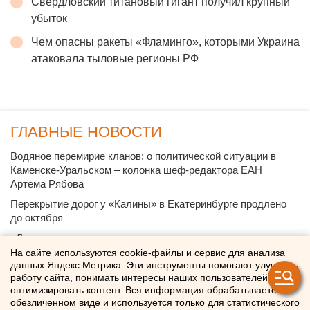
Свердловский титановый гигант получил крупный
убыток
Чем опасны ракеты «Фламинго», которыми Украина
атаковала тыловые регионы РФ
ГЛАВНЫЕ НОВОСТИ
Водяное перемирие кланов: о политической ситуации в
Каменске-Уральском – колонка шеф-редактора ЕАН
Артема Рябова
Перекрытие дорог у «Калины» в Екатеринбурге продлено
до октября
«Люди скорее останутся дома»: свердловские политологи -
о явке на выборах в Госдуму
На сайте используются cookie-файлы и сервис для анализа
данных Яндекс.Метрика. Эти инструменты помогают улучшать
Почему украинские БПЛА атакуют УрФО по утрам
работу сайта, понимать интересы наших пользователей и
оптимизировать контент. Вся информация обрабатывается в
«Основа уюта сотен тысяч домов»: на екатеринбургском
обезличенном виде и используется только для статистического
Заводе керамических изделий наградили лучших