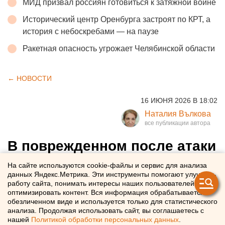
МИД призвал россиян готовиться к затяжной войне
Исторический центр Оренбурга застроят по КРТ, а
история с небоскребами — на паузе
Ракетная опасность угрожает Челябинской области
← НОВОСТИ
16 ИЮНЯ 2026 В 18:02
Наталия Вълкова
В поврежденном после атаки
БПЛА оренбургском доме
На сайте используются cookie-файлы и сервис для анализа
данных Яндекс.Метрика. Эти инструменты помогают улучшать
отремонтировали крышу
работу сайта, понимать интересы наших пользователей и
оптимизировать контент. Вся информация обрабатывается в
обезличенном виде и используется только для статистического
В Оренбурге в пострадавшем от атаки БПЛА доме
анализа. Продолжая использовать сайт, вы соглашаетесь с
отремонтировали крышу
нашей
Политикой обработки персональных данных
.