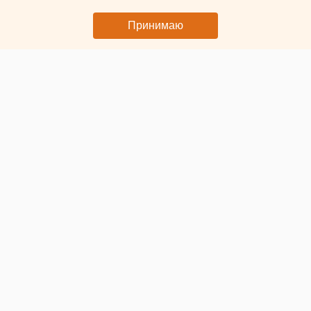
Принимаю
© Дом
В Оренбурге в
пострадавшем от атаки БПЛА доме
отремонтировали крышу. Об этом рассказал губернатор
Евгений Солнцев на совещании правительства региона.