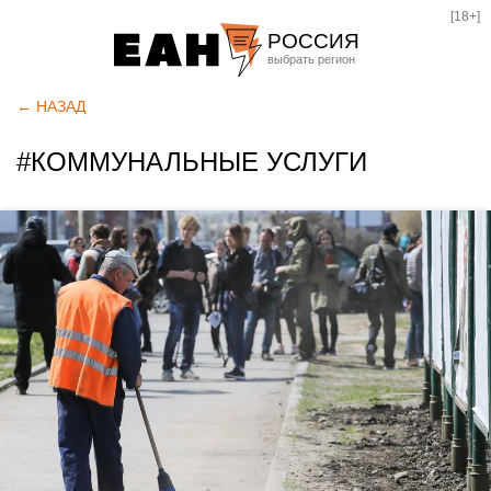
[18+]
РОССИЯ
Екатеринбург
← НАЗАД
Челябинск
#КОММУНАЛЬНЫЕ УСЛУГИ
Курган
Оренбург