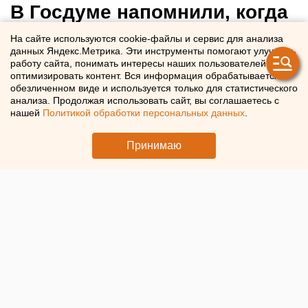
В Госдуме напомнили, когда
нужно оплатить ЖКУ за май,
На сайте используются cookie-файлы и сервис для анализа
данных Яндекс.Метрика. Эти инструменты помогают улучшать
чтобы избежать пеней
работу сайта, понимать интересы наших пользователей и
оптимизировать контент. Вся информация обрабатывается в
обезличенном виде и используется только для статистического
В Госдуме назвали крайний срок оплаты услуг ЖКХ за
анализа. Продолжая использовать сайт, вы соглашаетесь с
май
нашей
Политикой обработки персональных данных
.
Принимаю