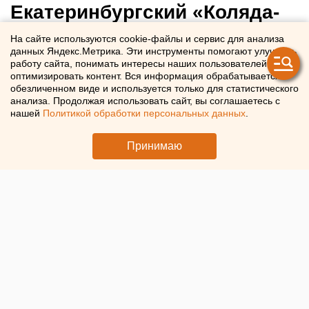
Екатеринбургский «Коляда-
Театр» столкнулся с
На сайте используются cookie-файлы и сервис для анализа
данных Яндекс.Метрика. Эти инструменты помогают улучшать
проблемами при выплате
работу сайта, понимать интересы наших пользователей и
зарплат актерам
оптимизировать контент. Вся информация обрабатывается в
обезличенном виде и используется только для статистического
анализа. Продолжая использовать сайт, вы соглашаетесь с
нашей
Политикой обработки персональных данных
.
В Екатеринбурге продолжается суд по делу «Коляда-
Театра»
Принимаю