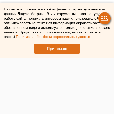
Челябинский врач назвала
На сайте используются cookie-файлы и сервис для анализа
данных Яндекс.Метрика. Эти инструменты помогают улучшать
еще один страшный риск для
работу сайта, понимать интересы наших пользователей и
оптимизировать контент. Вся информация обрабатывается в
курильщиков
обезличенном виде и используется только для статистического
анализа. Продолжая использовать сайт, вы соглашаетесь с
нашей
Политикой обработки персональных данных
.
Курение может стать причиной серьезного заболевания
ног
Принимаю