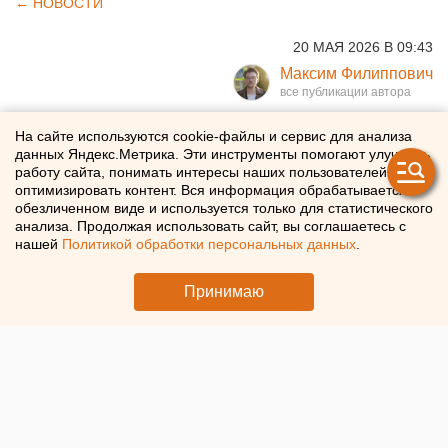
← НОВОСТИ
20 МАЯ 2026 В 09:43
Максим Филиппович
В Екатеринбурге объявили
На сайте используются cookie-файлы и сервис для анализа
данных Яндекс.Метрика. Эти инструменты помогают улучшать
кастинг на главную
работу сайта, понимать интересы наших пользователей и
оптимизировать контент. Вся информация обрабатывается в
красавицу города
обезличенном виде и используется только для статистического
анализа. Продолжая использовать сайт, вы соглашаетесь с
нашей
Политикой обработки персональных данных
.
Начался кастинг на участие в конкурсе красоты «Мисс
Екатеринбург»
Принимаю