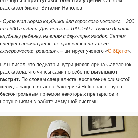
обернуться
приступами аллергии у детей
. Об этом
рассказал биолог Виталий Наполов.
«Суточная норма клубники для взрослого человека – 200
или 300 г в день. Для детей – 100–150 г. Лучше давать
клубнику ребенку, начиная с двух-трех ягодок. Затем
следует посмотреть, не проявится ли у него
аллергическая реакция»
, – цитирует ученого «
СiбДепо
».
ЕАН писал, что педиатр и нутрициолог Ирина Савеленок
рассказала, что чипсы сами по себе
не вызывают
гастрит
. По словам специалиста, воспаление слизистой
желудка чаще связано с бактерией Helicobacter pylori,
бесконтрольным приемом некоторых препаратов и
нарушениями в работе иммунной системы.