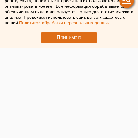
работу сайта, понимать интересы наших пользователей и
оптимизировать контент. Вся информация обрабатывается в
Челябинский Гидрометцентр объявил штормовое
обезличенном виде и используется только для статистического
предупреждение
анализа. Продолжая использовать сайт, вы соглашаетесь с
нашей
Политикой обработки персональных данных
.
Принимаю
© ЕАН. Летняя погода в Челябинской области
В Челябинской области из-за предстоящей жары,