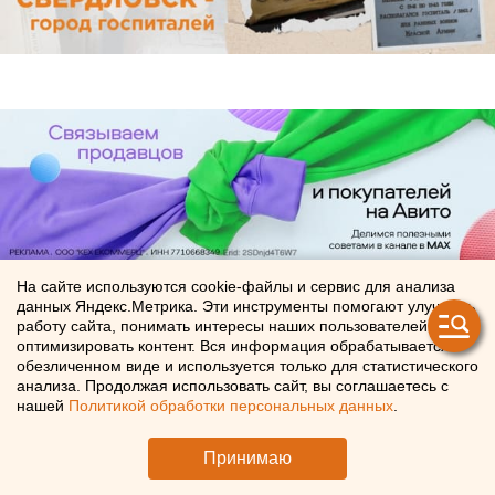
На сайте используются cookie-файлы и сервис для анализа
данных Яндекс.Метрика. Эти инструменты помогают улучшать
работу сайта, понимать интересы наших пользователей и
ЧИТАЙТЕ ТАКЖЕ:
оптимизировать контент. Вся информация обрабатывается в
обезличенном виде и используется только для статистического
Холодную воду возвращают жителям
анализа. Продолжая использовать сайт, вы соглашаетесь с
Екатеринбурга
нашей
Политикой обработки персональных данных
.
Екатеринбургский аэропорт Кольцово закрывают
Принимаю
для самолетов второй день подряд