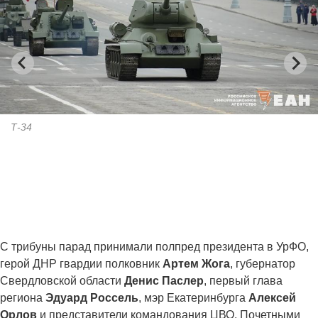
Т-34
С трибуны парад принимали полпред президента в УрФО,
герой ДНР гвардии полковник
Артем Жога
, губернатор
Свердловской области
Денис Паслер
, первый глава
региона
Эдуард Россель
, мэр Екатеринбурга
Алексей
Орлов
и представители командования ЦВО. Почетными