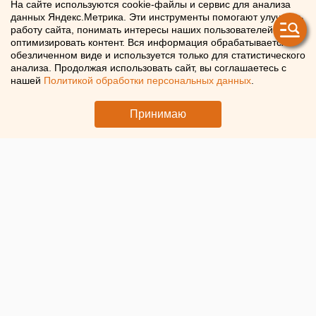
в Оренбурге
На сайте используются cookie-файлы и сервис для анализа
данных Яндекс.Метрика. Эти инструменты помогают улучшать
работу сайта, понимать интересы наших пользователей и
В Оренбурге осужден сотрудник Управления
оптимизировать контент. Вся информация обрабатывается в
экономической безопасности и противодействия
обезличенном виде и используется только для статистического
коррупции регионального УМВД
анализа. Продолжая использовать сайт, вы соглашаетесь с
нашей
Политикой обработки персональных данных
.
Принимаю
© Суд