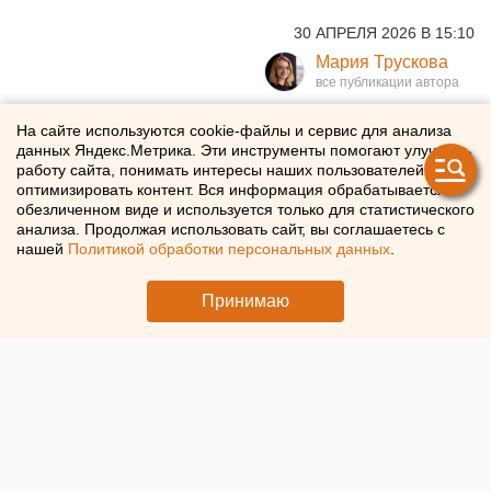
30 АПРЕЛЯ 2026 В 15:10
Мария Трускова
Топ-менеджер крупного
На сайте используются cookie-файлы и сервис для анализа
данных Яндекс.Метрика. Эти инструменты помогают улучшать
банка прогнозирует рост
работу сайта, понимать интересы наших пользователей и
оптимизировать контент. Вся информация обрабатывается в
облигационного рынка
обезличенном виде и используется только для статистического
анализа. Продолжая использовать сайт, вы соглашаетесь с
России
нашей
Политикой обработки персональных данных
.
Облигационный рынок России приближается к 40 трлн
Принимаю
рублей