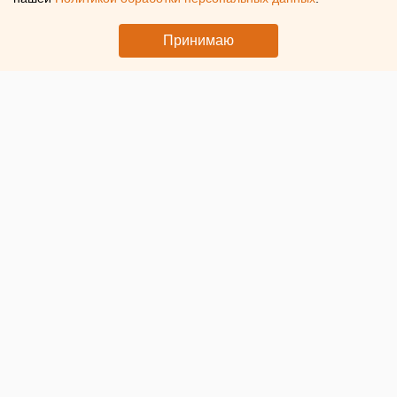
Гагарина?
Принимаю
© Фото: пресс-служба ХК «Автомобилист». Момент матча
В первом раунде плей-офф Континентальной хоккейной
лиги хоккеисты екатеринбургского
«Автомобилиста»