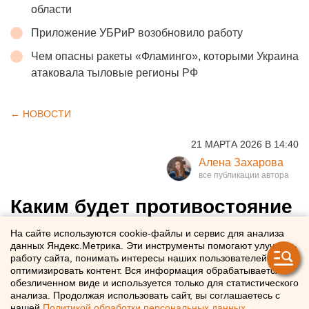
области
Приложение УБРиР возобновило работу
Чем опасны ракеты «Фламинго», которыми Украина
атаковала тыловые регионы РФ
← НОВОСТИ
21 МАРТА 2026 В 14:40
Алена Захарова
Каким будет противостояние
«Автомобилиста» с
На сайте используются cookie-файлы и сервис для анализа
данных Яндекс.Метрика. Эти инструменты помогают улучшать
«Салаватом Юлаевым» -
работу сайта, понимать интересы наших пользователей и
разбор соперников
оптимизировать контент. Вся информация обрабатывается в
обезличенном виде и используется только для статистического
анализа. Продолжая использовать сайт, вы соглашаетесь с
Превью серии - кто возьмет верх в 1/8 финала Кубка
нашей
Политикой обработки персональных данных
.