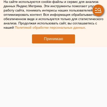
В Челябинской области на
На сайте используются cookie-файлы и сервис для анализа
данных Яндекс.Метрика. Эти инструменты помогают улучшать
целую ночь полностью
работу сайта, понимать интересы наших пользователей и
оптимизировать контент. Вся информация обрабатывается в
перекроют движение по
обезличенном виде и используется только для статистического
анализа. Продолжая использовать сайт, вы соглашаетесь с
федеральной трассе
нашей
Политикой обработки персональных данных
.
В Челябинской области перекроют трассу А-310
Принимаю