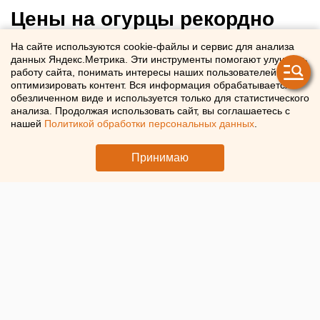
Цены на огурцы рекордно
упали в курганских
На сайте используются cookie-файлы и сервис для анализа
данных Яндекс.Метрика. Эти инструменты помогают улучшать
магазинах
работу сайта, понимать интересы наших пользователей и
оптимизировать контент. Вся информация обрабатывается в
обезличенном виде и используется только для статистического
В Курганской области цены на огурцы упали на 20%
анализа. Продолжая использовать сайт, вы соглашаетесь с
нашей
Политикой обработки персональных данных
.
Принимаю