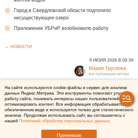
Город в Свердловской области подтопило
несуществующее озеро
Приложение УБРиР возобновило работу
← НОВОСТИ
9 ИЮЛЯ 2026 В 09:39
Мария Трускова
В Екатеринбурге при
На сайте используются cookie-файлы и сервис для анализа
данных Яндекс.Метрика. Эти инструменты помогают улучшать
поддержке Сбера построят
работу сайта, понимать интересы наших пользователей и
оптимизировать контент. Вся информация обрабатывается в
новый жилой квартал
обезличенном виде и используется только для статистического
анализа. Продолжая использовать сайт, вы соглашаетесь с
неподалеку от Белой башни
нашей
Политикой обработки персональных данных
.
Сбер профинансирует строительство жилого квартала
Принимаю