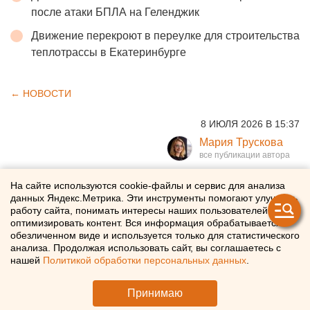
после атаки БПЛА на Геленджик
Движение перекроют в переулке для строительства
теплотрассы в Екатеринбурге
← НОВОСТИ
8 ИЮЛЯ 2026 В 15:37
Мария Трускова
Цифровые картины, ноу-хау
На сайте используются cookie-файлы и сервис для анализа
данных Яндекс.Метрика. Эти инструменты помогают улучшать
для бизнеса и банкомат,
работу сайта, понимать интересы наших пользователей и
оптимизировать контент. Вся информация обрабатывается в
оценивающий здоровье:
обезличенном виде и используется только для статистического
анализа. Продолжая использовать сайт, вы соглашаетесь с
разработки Сбера на
нашей
Политикой обработки персональных данных
.
«Иннопроме-2026»
Принимаю