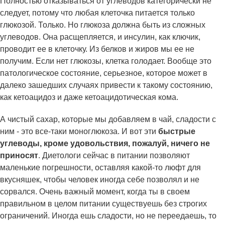
Полностью отказываться от углеводов категорически не
следует, потому что любая клеточка питается только
глюкозой. Только. Но глюкоза должна быть из сложных
углеводов. Она расщепляется, и инсулин, как ключик,
проводит ее в клеточку. Из белков и жиров мы ее не
получим. Если нет глюкозы, клетка голодает. Вообще это
патологическое состояние, серьезное, которое может в
далеко зашедших случаях привести к такому состоянию,
как кетоацидоз и даже кетоацидотическая кома.
А чистый сахар, которые мы добавляем в чай, сладости с
ним - это все-таки моноглюкоза. И вот эти
быстрые
углеводы, кроме удовольствия, пожалуй, ничего не
приносят
. Диетологи сейчас в питании позволяют
маленькие погрешности, оставляя какой-то люфт для
вкусняшек, чтобы человек иногда себе позволял и не
сорвался. Очень важный момент, когда ты в своем
правильном в целом питании существуешь без строгих
ограничений. Иногда ешь сладости, но не переедаешь, то