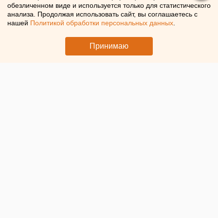
помогли семьям из
обезличенном виде и используется только для статистического
анализа. Продолжая использовать сайт, вы соглашаетесь с
Екатеринбурга
нашей
Политикой обработки персональных данных
.
Участники «Экспедиция Добра» посетили Екатеринбург
Принимаю
© Фото пресс-службы УБРиР. Участники «Экспедиции