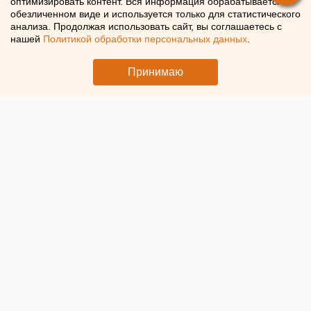
оптимизировать контент. Вся информация обрабатывается в
компенсацию за
обезличенном виде и используется только для статистического
анализа. Продолжая использовать сайт, вы соглашаетесь с
«понижение»
нашей
Политикой обработки персональных данных
.
техспециалиста до дворника
Принимаю
В Екатеринбурге лицей выплатил компенсацию
сотруднику, который числился дворником вместо
техспециалиста