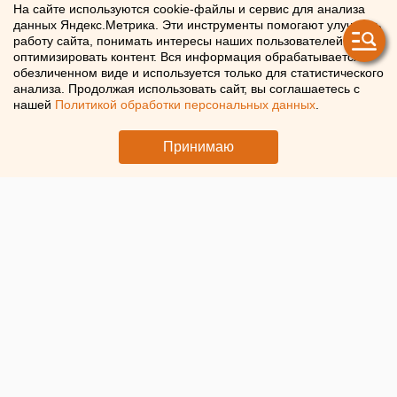
приемлемый для них размер
На сайте используются cookie-файлы и сервис для анализа
данных Яндекс.Метрика. Эти инструменты помогают улучшать
зарплаты
работу сайта, понимать интересы наших пользователей и
оптимизировать контент. Вся информация обрабатывается в
обезличенном виде и используется только для статистического
Россияне ищут работу с зарплатой в 166 тысяч рублей
анализа. Продолжая использовать сайт, вы соглашаетесь с
нашей
Политикой обработки персональных данных
.
Принимаю
© ЕАН. Деньги