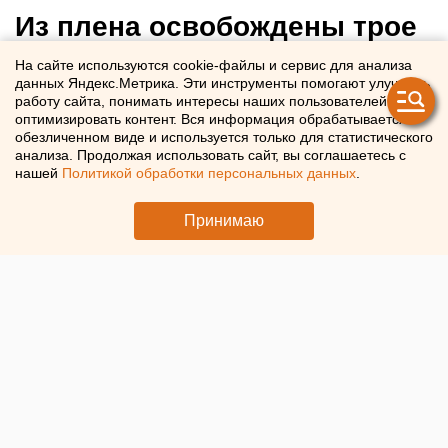
Из плена освобождены трое
свердловчан, числившихся
На сайте используются cookie-файлы и сервис для анализа
данных Яндекс.Метрика. Эти инструменты помогают улучшать
пропавшими без вести
работу сайта, понимать интересы наших пользователей и
оптимизировать контент. Вся информация обрабатывается в
обезличенном виде и используется только для статистического
Во время обмена пленными между Россией и Украиной
анализа. Продолжая использовать сайт, вы соглашаетесь с
освобождены трое свердловчан
нашей
Политикой обработки персональных данных
.
Принимаю