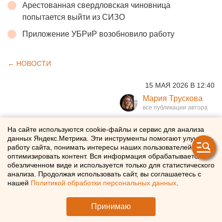
Арестованная свердловская чиновница
попытается выйти из СИЗО
Приложение УБРиР возобновило работу
← НОВОСТИ
15 МАЯ 2026 В 12:40
Мария Трускова
Главную «цифровую»
На сайте используются cookie-файлы и сервис для анализа
данных Яндекс.Метрика. Эти инструменты помогают улучшать
конференцию России
работу сайта, понимать интересы наших пользователей и
оптимизировать контент. Вся информация обрабатывается в
обеспечили связью 5G
обезличенном виде и используется только для статистического
анализа. Продолжая использовать сайт, вы соглашаетесь с
нашей
Политикой обработки персональных данных
.
«МегаФон» развернул 5G накануне проведения ЦИПР
в Нижнем Новгороде
Принимаю