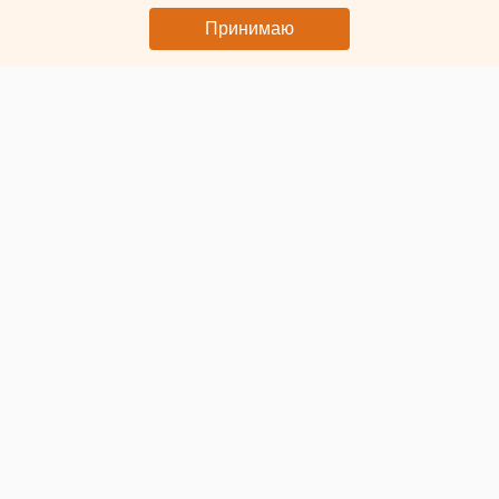
Принимаю
© ЕАН. Батарея
Отопительный сезон в Екатеринбурге
завершится 12 мая
,
о чем ранее сообщал ЕАН. Соответствующее
постановление подписал глава города
Алексей Орлов
.
По словам градоначальника, в первую очередь тепло