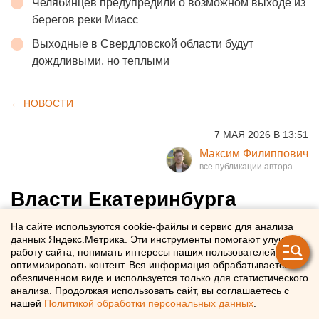
Челябинцев предупредили о возможном выходе из
берегов реки Миасс
Выходные в Свердловской области будут
дождливыми, но теплыми
← НОВОСТИ
7 МАЯ 2026 В 13:51
Максим Филиппович
Власти Екатеринбурга
утвердили дату окончания
На сайте используются cookie-файлы и сервис для анализа
данных Яндекс.Метрика. Эти инструменты помогают улучшать
отопительного сезона
работу сайта, понимать интересы наших пользователей и
оптимизировать контент. Вся информация обрабатывается в
обезличенном виде и используется только для статистического
Отопление начнут отключать в Екатеринбурге с 12 мая
анализа. Продолжая использовать сайт, вы соглашаетесь с
нашей
Политикой обработки персональных данных
.