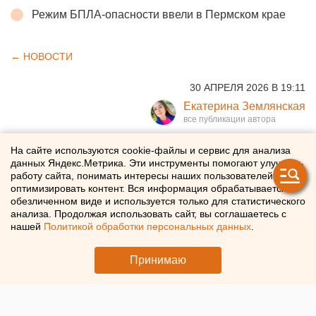
Режим БПЛА-опасности ввели в Пермском крае
← НОВОСТИ
30 АПРЕЛЯ 2026 В 19:11
Екатерина Землянская
Дети массово отравились
На сайте используются cookie-файлы и сервис для анализа
данных Яндекс.Метрика. Эти инструменты помогают улучшать
под Екатеринбургом из-за
работу сайта, понимать интересы наших пользователей и
оптимизировать контент. Вся информация обрабатывается в
кишечной палочки в
обезличенном виде и используется только для статистического
анализа. Продолжая использовать сайт, вы соглашаетесь с
водопроводе
нашей
Политикой обработки персональных данных
.
Под Екатеринбургом массово отравились дети
Принимаю