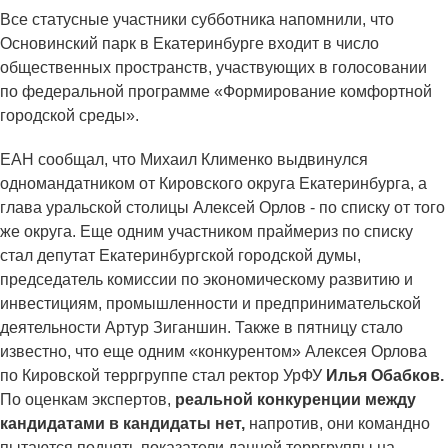
Все статусные участники субботника напомнили, что
Основинский парк в Екатеринбурге входит в число
общественных пространств, участвующих в голосовании
по федеральной программе «Формирование комфортной
городской среды».
ЕАН сообщал, что Михаил Клименко выдвинулся
одномандатником от Кировского округа Екатеринбурга, а
глава уральской столицы Алексей Орлов ‑ по списку от того
же округа. Еще одним участником праймериз по списку
стал депутат Екатеринбургской городской думы,
председатель комиссии по экономическому развитию и
инвестициям, промышленности и предпринимательской
деятельности Артур Зиганшин. Также в пятницу стало
известно, что еще одним «конкурентом» Алексея Орлова
по Кировской терргруппе стал ректор УрФУ
Илья Обабков.
По оценкам экспертов,
реальной конкуренции между
кандидатами в кандидаты нет,
напротив, они командно
пытаются поднять показатели данной терргруппы на