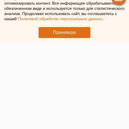
оптимизировать контент. Вся информация обрабатывается в
отставку
обезличенном виде и используется только для статистического
анализа. Продолжая использовать сайт, вы соглашаетесь с
нашей
Политикой обработки персональных данных
.
Трудовой договор с Романом Кравченко не стали
продлевать
Принимаю
© ЕАН. Мэрия