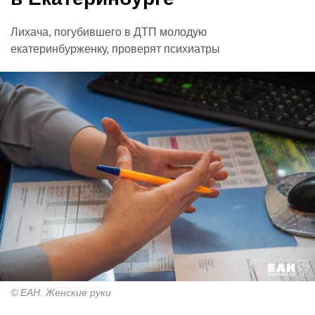
Лихача, погубившего в ДТП молодую
екатеринбурженку, проверят психиатры
© ЕАН. Женские руки