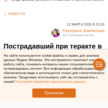
← НОВОСТИ
12 МАРТА 2026 В 13:20
Екатерина Землянская
Пострадавший при теракте в
«Крокусе» покончил с собой
На сайте используются cookie-файлы и сервис для анализа
данных Яндекс.Метрика. Эти инструменты помогают улучшать
после длительного лечения
работу сайта, понимать интересы наших пользователей и
оптимизировать контент. Вся информация обрабатывается в
обезличенном виде и используется только для статистического
Мужчина, пострадавший при теракте в «Крокусе»,
анализа. Продолжая использовать сайт, вы соглашаетесь с
покончил с собой
нашей
Политикой обработки персональных данных
.
Принимаю