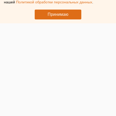
заксобрание
нашей
Политикой обработки персональных данных
.
«Единая Россия» определилась с тройкой кандидатов
Принимаю
общеобластного списка по выборам в законодательное
собрание
© ЕАН. Денис Паслер