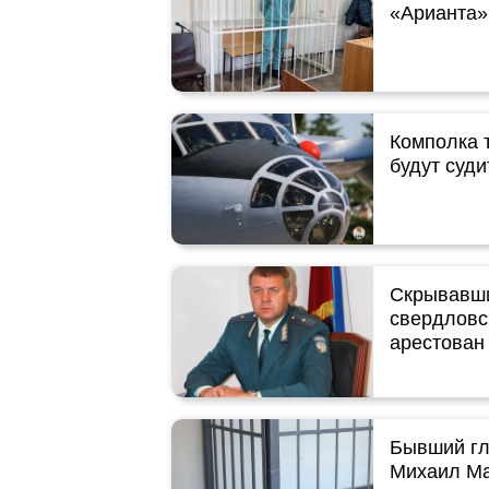
«Арианта»
Комполка 
будут суди
Скрывавши
свердловс
арестован
Бывший гл
Михаил Ма