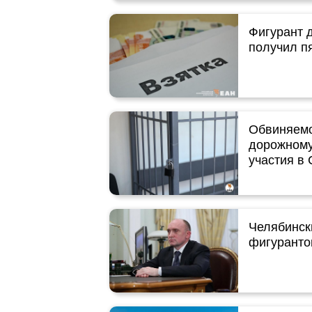
Фигурант д
получил п
Обвиняемо
дорожному
участия в
Челябинск
фигурантом