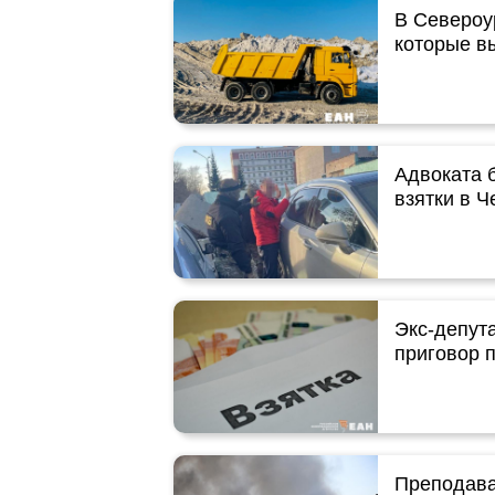
В Североу
которые в
Адвоката б
взятки в 
Экс-депут
приговор п
Преподава