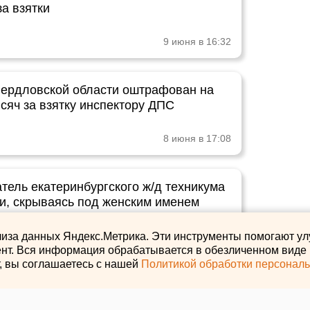
а взятки
9 июня в 16:32
ердловской области оштрафован на
сяч за взятку инспектору ДПС
8 июня в 17:08
тель екатеринбургского ж/д техникума
ки, скрываясь под женским именем
8 июня в 11:49
лиза данных Яндекс.Метрика. Эти инструменты помогают ул
нт. Вся информация обрабатывается в обезличенном виде и
т, вы соглашаетесь с нашей
Политикой обработки персонал
натор Арашуков заказывал в
кую тюрьму элитные товары