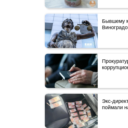
Бывшему м
Виноградо
Прокурату
коррупцио
Экс-дирек
поймали на