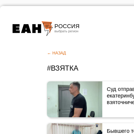
РОССИЯ
Екатеринбург
Челябинск
← НАЗАД
Курган
#ВЗЯТКА
Оренбург
Суд отпра
екатеринбу
взяточнич
Бывшего т