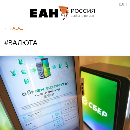
[18+]
РОССИЯ
Екатеринбург
← НАЗАД
Челябинск
#ВАЛЮТА
Курган
Оренбург