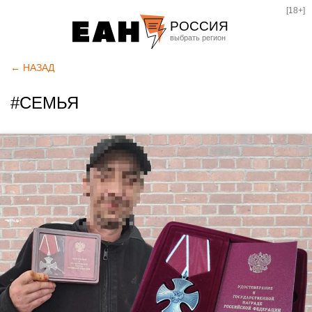
[18+]
РОССИЯ
Екатеринбург
← НАЗАД
Челябинск
#СЕМЬЯ
Курган
Оренбург