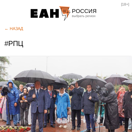
[18+]
РОССИЯ
Екатеринбург
← НАЗАД
Челябинск
#РПЦ
Курган
Оренбург