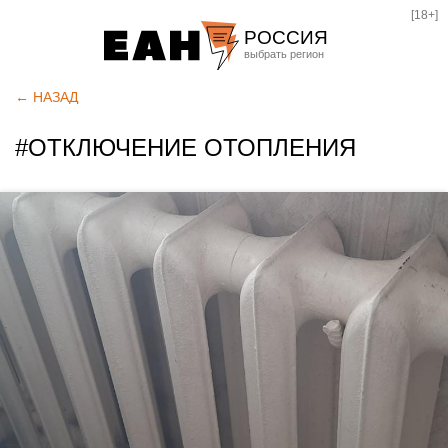
[18+]
РОССИЯ
Екатеринбург
← НАЗАД
Челябинск
#ОТКЛЮЧЕНИЕ ОТОПЛЕНИЯ
Курган
Оренбург