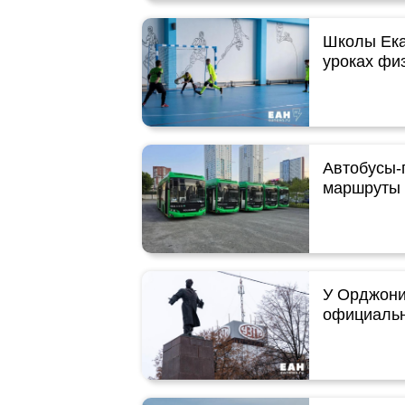
Школы Ека
уроках фи
Автобусы-
маршруты 
У Орджони
официальн