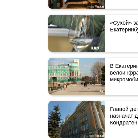
«Сухой» за
Екатеринб
В Екатери
велоинфра
микромоби
Главой де
назначат 
Кондратен