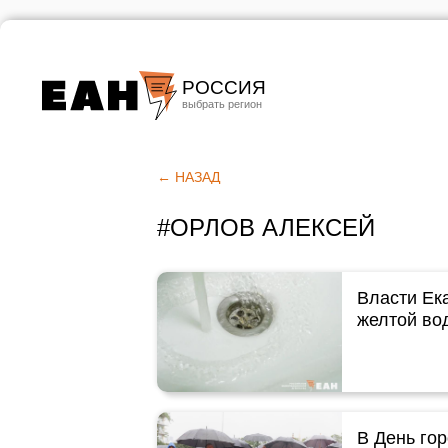
РОССИЯ
Екатеринбург
Челябинск
← НАЗАД
Курган
#ОРЛОВ АЛЕКСЕЙ
Оренбург
Власти Ека
желтой во
В День го