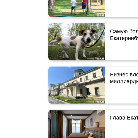
Самую бол
Екатеринб
Бизнес вл
миллиард
Глава Ека