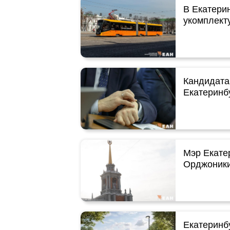
В Екатери
укомплект
Кандидата 
Екатеринб
Мэр Екате
Орджоники
Екатеринбу