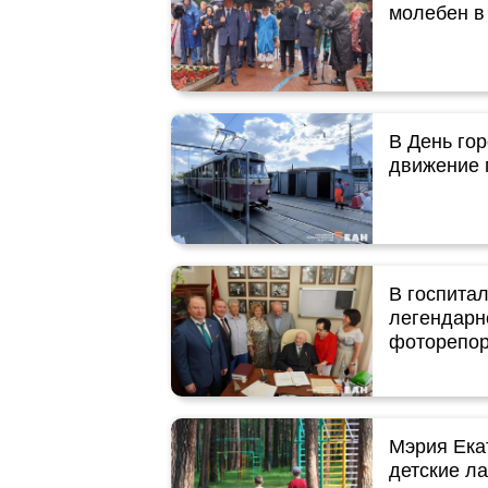
молебен в
В День го
движение 
В госпита
легендарн
фоторепо
Мэрия Ека
детские л