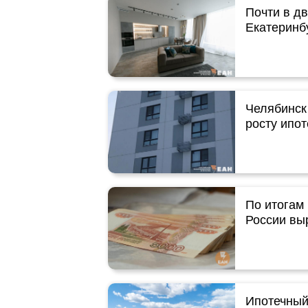
Почти в д
Екатеринбу
Челябинск
росту ипо
По итогам
России выр
Ипотечный