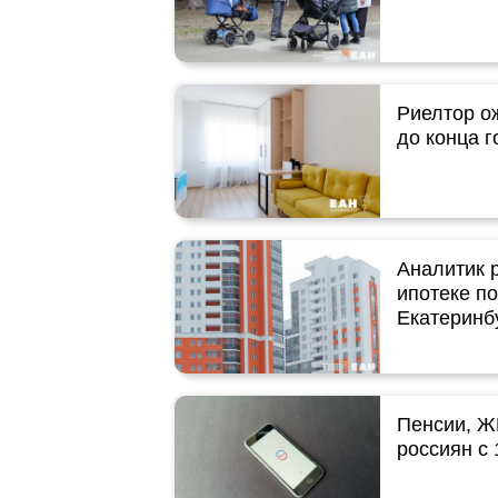
Риелтор о
до конца г
Аналитик р
ипотеке п
Екатеринб
Пенсии, ЖК
россиян с