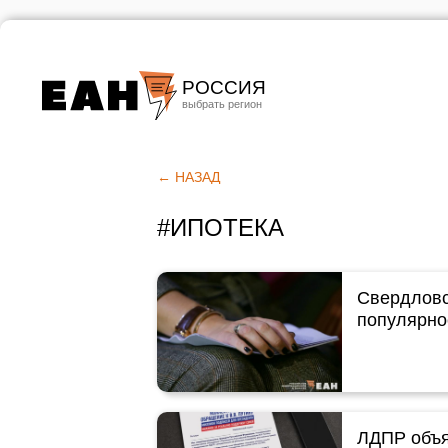
РОССИЯ
Екатеринбург
Челябинск
← НАЗАД
Курган
#ИПОТЕКА
Оренбург
Свердловс
популярно
ЛДПР объя