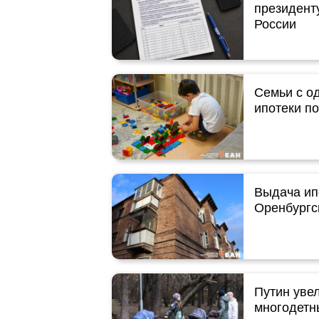
президент
России
Семьи с о
ипотеки п
Выдача ип
Оренбургс
Путин уве
многодетн