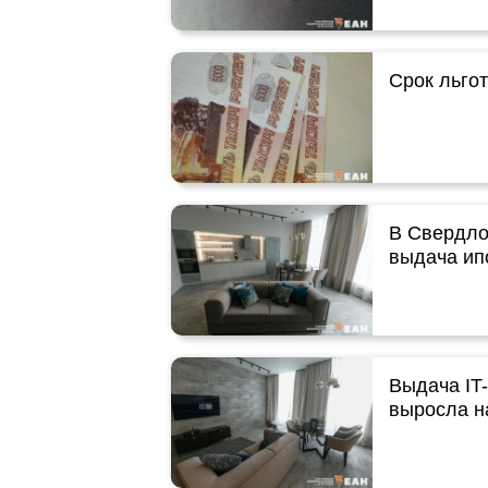
Срок льгот
В Свердло
выдача ип
Выдача IT
выросла н