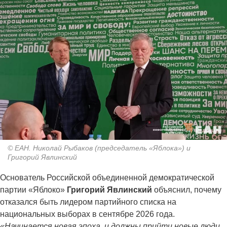
© ЕАН. Николай Рыбаков (председатель «Яблока») и
Григорий Явлинский
Основатель Российской объединенной демократической
партии «Яблоко»
Григорий Явлинский
объяснил, почему
отказался быть лидером партийного списка на
национальных выборах в сентябре 2026 года.
«Начинается новая эпоха, и должны прийти новые люди.