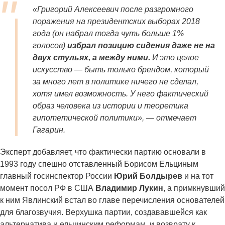
«Григорий Алексеевич после разгромного
поражения на президентских выборах 2018
года (он набрал тогда чуть больше 1%
голосов)
избрал позицию сидения даже не на
двух стульях, а между ними.
И это целое
искусство — быть только брендом, который
за много лет в политике ничего не сделал,
хотя имел возможность. У него фактический
образ человека из истории и теоретика
гипотетической политики», — отмечает
Гагарин.
Эксперт добавляет, что фактически партию основали в
1993 году спешно отставленный Борисом Ельциным
главный госинспектор России
Юрий Болдырев
и на тот
момент посол РФ в США
Владимир Лукин
, а примкнувший
к ним Явлинский встал во главе перечисления основателей
для благозвучия. Верхушка партии, создававшейся как
альтернатива и ельцинским реформам, и возврату к