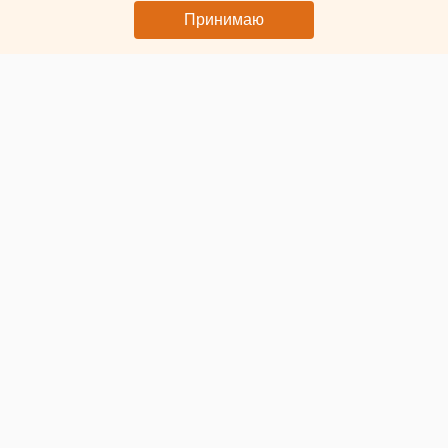
Принимаю
7 ИЮЛЯ 2026 В 15:20
Юлия Литвиненко
В «Титановой долине»
создано несколько тысяч
рабочих мест
«Титановая долина» привлекла более 110 млрд рублей
инвестиций в Свердловской области