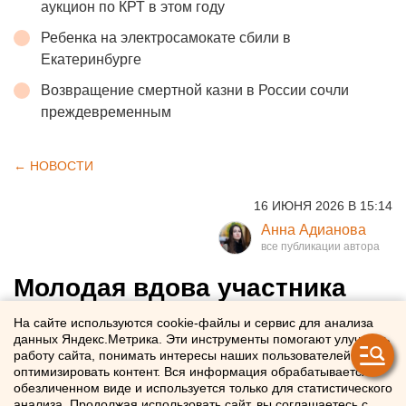
аукцион по КРТ в этом году
Ребенка на электросамокате сбили в
Екатеринбурге
Возвращение смертной казни в России сочли
преждевременным
← НОВОСТИ
16 ИЮНЯ 2026 В 15:14
Анна Адианова
Молодая вдова участника
СВО из Челябинска перевела
На сайте используются cookie-файлы и сервис для анализа
данных Яндекс.Метрика. Эти инструменты помогают улучшать
мошенникам почти миллион
работу сайта, понимать интересы наших пользователей и
рублей
оптимизировать контент. Вся информация обрабатывается в
обезличенном виде и используется только для статистического
анализа. Продолжая использовать сайт, вы соглашаетесь с