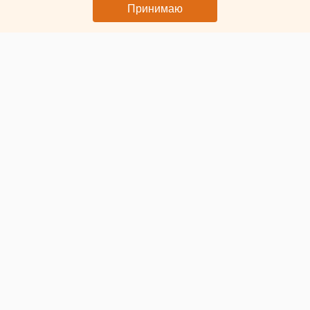
Принимаю
© ЕАН. Руки женщины
В Свердловской области завершается
сокращение
налоговых органов в городах и районах
. Окончательно
реорганизация закончится уже 22 июня, напомнили в
региональной ФНС.