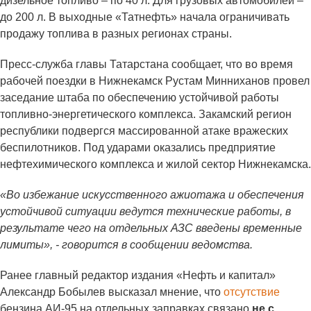
дизельное топливо – по 40 л. Для грузовых автомобилей –
до 200 л. В выходные «Татнефть» начала ограничивать
продажу топлива в разных регионах страны.
Пресс-служба главы Татарстана сообщает, что во время
рабочей поездки в Нижнекамск Рустам Минниханов провел
заседание штаба по обеспечению устойчивой работы
топливно-энергетического комплекса. Закамский регион
республики подвергся массированной атаке вражеских
беспилотников. Под ударами оказались предприятие
нефтехимического комплекса и жилой сектор Нижнекамска.
«Во избежание искусственного ажиотажа и обеспечения
устойчивой ситуации ведутся технические работы, в
результате чего на отдельных АЗС введены временные
лимиты», - говорится в сообщении ведомства.
Ранее главный редактор издания «Нефть и капитал»
Александр Бобылев высказал мнение, что
отсутствие
бензина АИ-95 на отдельных заправках связано
не с