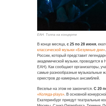
ЕАН. Толпа на концерте
В конце месяца,
с 25 по 28 июня
, ека
классической музыки «Безумные дни»
России, который представит легенда
академической музыки, проводится в 
ЕАН). Как сообщают организаторы, уча
самые разнообразные музыкальные жан
оркестров до камерных ансамблей.
Веселье на этом не закончится.
С 20 п
«Коляда-plays»
. В основной конкурсн
Екатеринбург приедут театральные ко
Москвы, Санкт-Петербурга, Тюмени, П