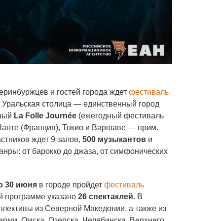
теринбуржцев и гостей города ждет
фестиваль
. Уральская столица — единственный город
рный
La Folle Journée
(ежегодный фестиваль
Нанте (Франция), Токио и Варшаве — прим.
стников ждет 9 залов,
500 музыкантов
и
ры: от барокко до джаза, от симфонических
о 30 июня
в городе пройдет
фестиваль
ой программе указано
26 спектаклей
. В
ллективы из Северной Македонии, а также из
ерми, Омска, Озерска, Челябинска, Верхнего