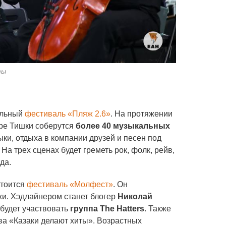
ты
альный
фестиваль «Пляж 2.6»
. На протяжении
ере Тишки соберутся
более 40 музыкальных
ыки, отдыха в компании друзей и песен под
 На трех сценах будет греметь рок, фолк, рейв,
да.
стоится
фестиваль «Молфест»
. Он
жи. Хэдлайнером станет блогер
Николай
будет участвовать
группа The Hatters
. Также
а «Казаки делают хиты». Возрастных