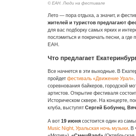
© ЕАН. Люди на фестивале
Лето — пора отдыха, а значит, и фест
жителей и туристов предлагают ф
для вас подборку самых ярких и интер
послэмиться и покричать песни, а где 
ЕАН.
Что предлагает Екатеринбур
Все начнется в эти выходные. В Ека
пройдет
фестиваль «Движение Урал»
соревнования байкеров, городской мо
артистов. Открытие фестиваля состоит
Историческом сквере. На концерте, п
клуба, выступят
Сергей Бобунец
,
Вяч
А вот
19 июня
состоится один из сам
Music Night, Уральская ночь музыки
. В
«Мотив»),
«СмешBand»
(Октябрьская 