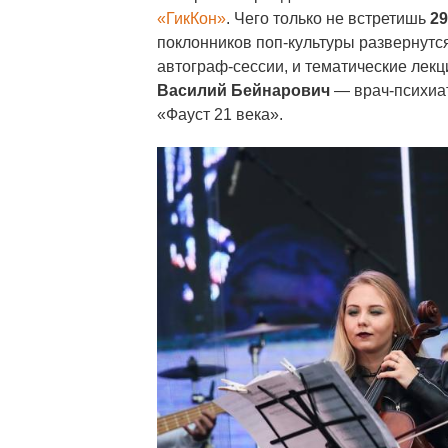
«ГикКон»
. Чего только не встретишь
29
поклонников поп-культуры развернутся 
автограф-сессии, и тематические лек
Василий Бейнарович
— врач-психиат
«Фауст 21 века».