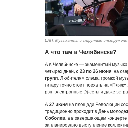
ЕАН. Музыканты и струнные инструмен
А что там в Челябинске?
А в Челябинске — знаменитый музык
четырех дней,
с 23 по 26 июня
, на оз
групп
. Любителям слэма, громкой муз
гитару точно стоит поехать на «Пляж».
рэп, электронные Dj-сеты и даже эстра
А
27 июня
на площади Революции со
традиционно проходит в День молоде
Соболев
, а в завершающем концерте 
запланировано выступление коллектив