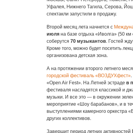
Уфалея, Нижнего Тагила, Серова, Йош
спектакли запустили в продажу.
Второй месяц лета начнется с
Междуна
июля
на базе отдыха «Иволга» (50 км 
соберутся
70 музыкантов
. Гостей жд
Кроме того, можно будет посетить лекц
организована детская зона.
А на протяжении второго летнего мес
городской фестиваль «ВОЗДУХфест»
.
«Open Air Fest». На Летней эстраде
в 
фестиваля насладятся классикой и дж
музыки. И все это — в окружении зеле
мероприятие «Шоу барабанов», и в те
выступлениями камерного оркестра «B
других коллективов.
Завершит период летних активностей