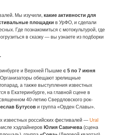
ивалей. Мы изучили,
какие активности для
естивальные площадки
в УрФО, и сделали
есных. Где познакомиться с мотокультурой, где
погрузиться в сказку — вы узнаете из подборки
г
теринбурге и Верхней Пышме
с 5 по 7 июня
. Организаторы обещают зрелищные
топарад, а также выступления известных
ся в Екатеринбурге, на главной сцене в
освященном 40-летию Свердловского рок-
еслав Бутусов
и группа «Орден Славы».
ых известных российских фестивалей —
Ural
 числе хэдлайнеров
Юлия Савичева
(сцена
площадь), группа
«Сова»
(Деловой квартал),