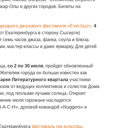
кар-Олы и других городов. Билеты на
родного джазового фестиваля «EverJazz»
.
4
от Екатеринбурга в сторону Сысерти)
ут семь часов джаза, фанка, соула и блюза.
ии, мастер-классы и даже ярмарку. Для детей
яца,
со 2 по 30 июля
, пройдет обновленный
 Жителям города он больше известен как
парке Литературного квартала
участники
азом от ведущих коллективов и солистов Дома
ни, под теплыми лучами солнца. Откроет
чение июля горожане насладятся
-A-C-H», духовой командой «Nuggers» и
 Екатеринбурга
фестиваль гик-культуры