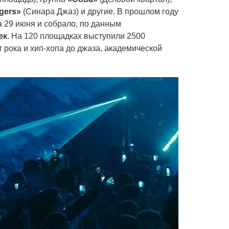
gers»
(Синара Джаз) и другие. В прошлом году
 29 июня и собрало, по данным
ек
. На 120 площадках выступили 2500
т рока и хип-хопа до джаза, академической