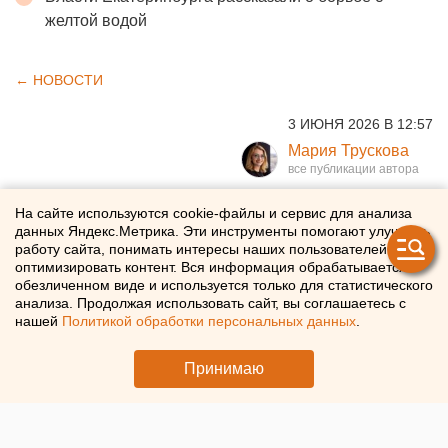
желтой водой
← НОВОСТИ
3 ИЮНЯ 2026 В 12:57
Мария Трускова
Активных тюменцев
На сайте используются cookie-файлы и сервис для анализа
данных Яндекс.Метрика. Эти инструменты помогают улучшать
пригласили в бесплатное
работу сайта, понимать интересы наших пользователей и
оптимизировать контент. Вся информация обрабатывается в
путешествие на Камчатку
обезличенном виде и используется только для статистического
анализа. Продолжая использовать сайт, вы соглашаетесь с
нашей
Политикой обработки персональных данных
.
Жители Тюменской области поборются за поездку на
Камчатку
Принимаю