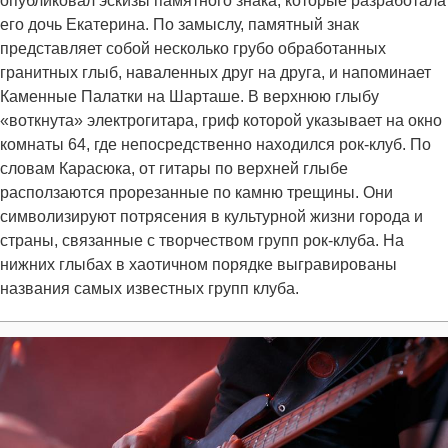
опубликовал эскизы памятного знака, которые разработала
его дочь Екатерина. По замыслу, памятный знак
представляет собой несколько грубо обработанных
гранитных глыб, наваленных друг на друга, и напоминает
Каменные Палатки на Шарташе. В верхнюю глыбу
«воткнута» электрогитара, гриф которой указывает на окно
комнаты 64, где непосредственно находился рок-клуб. По
словам Карасюка, от гитары по верхней глыбе
расползаются прорезанные по камню трещины. Они
символизируют потрясения в культурной жизни города и
страны, связанные с творчеством групп рок-клуба. На
нижних глыбах в хаотичном порядке выгравированы
названия самых известных групп клуба.