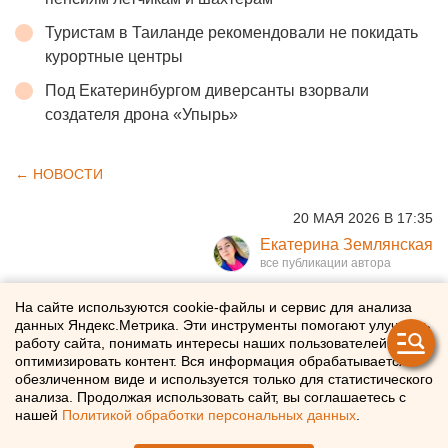
Туристам в Таиланде рекомендовали не покидать
курортные центры
Под Екатеринбургом диверсанты взорвали
создателя дрона «Упырь»
← НОВОСТИ
20 МАЯ 2026 В 17:35
Екатерина Землянская
Энергетики открыли в
На сайте используются cookie-файлы и сервис для анализа
данных Яндекс.Метрика. Эти инструменты помогают улучшать
Пермском крае
работу сайта, понимать интересы наших пользователей и
оптимизировать контент. Вся информация обрабатывается в
модернизированный Центр
обезличенном виде и используется только для статистического
анализа. Продолжая использовать сайт, вы соглашаетесь с
управления сетями
нашей
Политикой обработки персональных данных
.