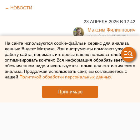
← НОВОСТИ
23 АПРЕЛЯ 2026 В 12:42
Максим Филиппович
На сайте используются cookie-файлы и сервис для анализа
Губернатор Свердловской
данных Яндекс.Метрика. Эти инструменты помогают улучшать
работу сайта, понимать интересы наших пользователей и
области Паслер заявил о
оптимизировать контент. Вся информация обрабатывается в
обезличенном виде и используется только для статистического
готовности региона к
анализа. Продолжая использовать сайт, вы соглашаетесь с
нашей
Политикой обработки персональных данных
.
посевной кампании
Принимаю
Свердловские аграрии подготовились к посевной
кампании