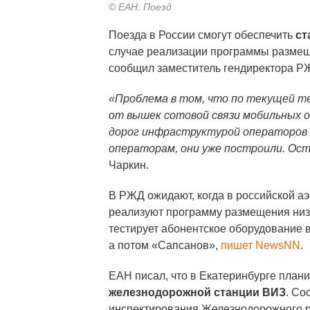
© ЕАН. Поезд
Поезда в России смогут обеспечить
ст
случае реализации программы размеще
сообщил заместитель гендиректора 
«Проблема в том, что по текущей те
от вышек сотовой связи мобильных 
дорог инфраструктурой операторов 
операторам, они уже построили. Ос
Чаркин.
В РЖД ожидают, когда в российской а
реализуют программу размещения низ
тестирует абонентское оборудование в
а потом «Сапсанов»,
пишет NewsNN
.
ЕАН писал, что в Екатеринбурге план
железнодорожной станции ВИЗ
. Со
инспектирования Железнодорожного р