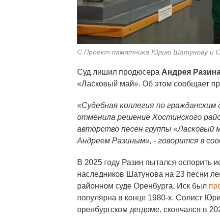
© Проект памятника Юрию Шатунову и Се
Суд лишил продюсера
Андрея Разина
«Ласковый май». Об этом сообщает пр
«Судебная коллегия по гражданским 
отменила решение Хостинского район
авторство песен группы «Ласковый 
Андреем Разиным», - говорится в со
В 2025 году Разин пытался оспорить 
наследников Шатунова на 23 песни л
районном суде Оренбурга. Иск был
пр
популярна в конце 1980-х. Солист Юр
оренбургском детдоме, скончался в 202