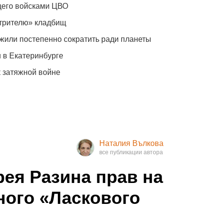
щего войсками ЦВО
отрителю» кладбищ
жили постепенно сократить ради планеты
 в Екатеринбурге
к затяжной войне
Наталия Вълкова
ея Разина прав на
ного «Ласкового