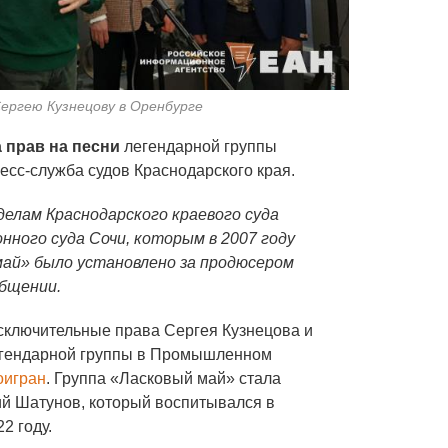
ргею Кузнецову в Оренбурге
 прав на песни
легендарной группы
есс-служба судов Краснодарского края.
делам Краснодарского краевого суда
ного суда Сочи, которым в 2007 году
май» было установлено за продюсером
общении.
исключительные права Сергея Кузнецова и
егендарной группы в Промышленном
оигран
. Группа «Ласковый май» стала
ий Шатунов, который воспитывался в
2 году.