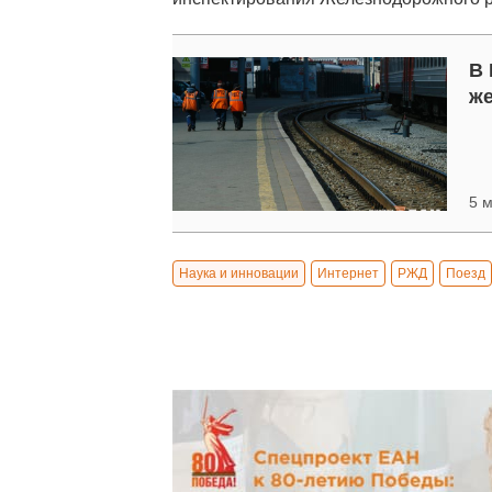
В 
ж
5 м
Наука и инновации
Интернет
РЖД
Поезд