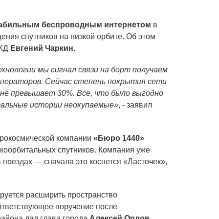
абильным беспроводным интернетом
в
ния спутников на низкой орбите. Об этом
РЖД
Евгений Чаркин.
хнологии мы сигнал связи на борт получаем
операторов. Сейчас степень покрытия сети
не превышает 30%. Все, что было выгодно
тальные истории неокупаемые»
, - заявил
эрокосмической компании
«Бюро 1440»
коорбитальных спутников. Компания уже
 поездах — сначала это коснется «Ласточек»,
ируется расширить пространство
ответствующее поручение после
айона дал глава города
Алексей Орлов
.