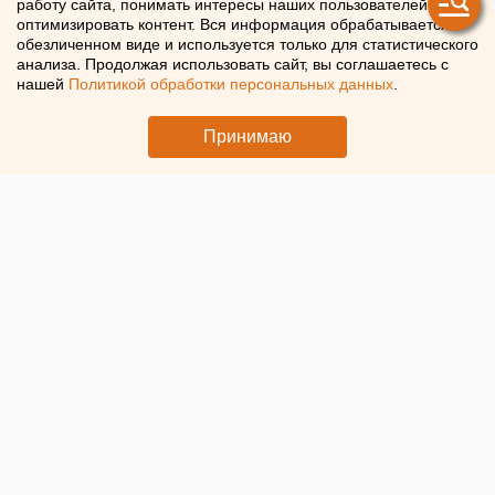
работу сайта, понимать интересы наших пользователей и
грантовую поддержку
оптимизировать контент. Вся информация обрабатывается в
обезличенном виде и используется только для статистического
анализа. Продолжая использовать сайт, вы соглашаетесь с
Проекты волонтеров-металлургов из Екатеринбурга
нашей
Политикой обработки персональных данных
.
получили гранты
Принимаю
© Пресс-служба ВИЗ-Стали. Волонтеры за работой