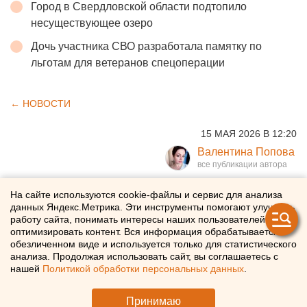
Город в Свердловской области подтопило
несуществующее озеро
Дочь участника СВО разработала памятку по
льготам для ветеранов спецоперации
← НОВОСТИ
15 МАЯ 2026 В 12:20
Валентина Попова
«Орлан» будет возить
На сайте используются cookie-файлы и сервис для анализа
данных Яндекс.Метрика. Эти инструменты помогают улучшать
екатеринбуржцев в
работу сайта, понимать интересы наших пользователей и
оптимизировать контент. Вся информация обрабатывается в
известный природный парк
обезличенном виде и используется только для статистического
анализа. Продолжая использовать сайт, вы соглашаетесь с
нашей
Политикой обработки персональных данных
.
«Орлан» запустили из Екатеринбурга в «Оленьи ручьи»
Принимаю