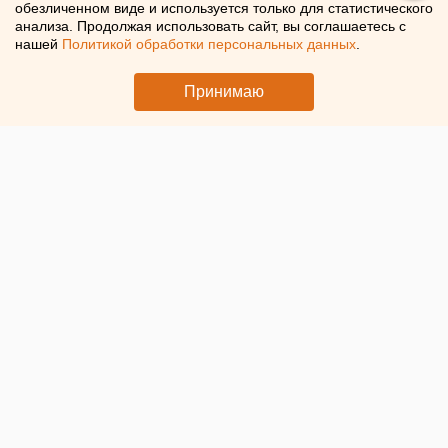
обезличенном виде и используется только для статистического
Сбер в Свердловской области с начала года выдал
анализа. Продолжая использовать сайт, вы соглашаетесь с
ипотечных кредитов более чем на 26 млрд рублей
нашей
Политикой обработки персональных данных
.
Принимаю
© Фото ЕАН. Квартира
В Свердловской области с начала года
7,5 тыс. семей
приобрели собственное жилье
с помощью ипотеки