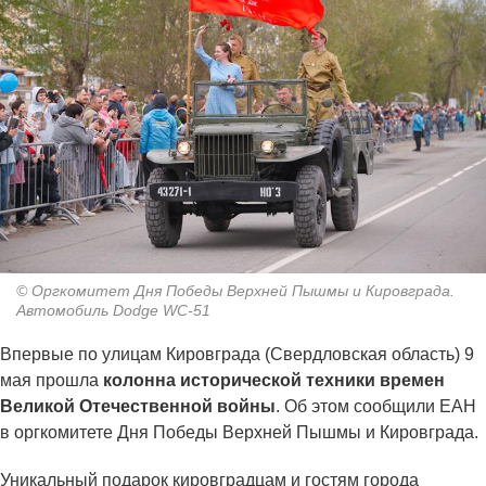
© Оргкомитет Дня Победы Верхней Пышмы и Кировграда.
Автомобиль Dodge WC-51
Впервые по улицам Кировграда (Свердловская область) 9
мая прошла
колонна исторической техники времен
Великой Отечественной войны
. Об этом сообщили ЕАН
в оргкомитете Дня Победы Верхней Пышмы и Кировграда.
Уникальный подарок кировградцам и гостям города