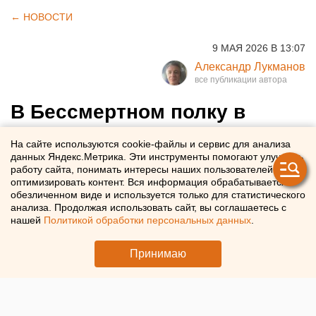
← НОВОСТИ
9 МАЯ 2026 В 13:07
Александр Лукманов
В Бессмертном полку в
Екатеринбурге прошли
На сайте используются cookie-файлы и сервис для анализа
свыше 10 тысяч человек
данных Яндекс.Метрика. Эти инструменты помогают улучшать
работу сайта, понимать интересы наших пользователей и
оптимизировать контент. Вся информация обрабатывается в
В Екатеринбурге на акцию «Бессмертный полк»
обезличенном виде и используется только для статистического
анализа. Продолжая использовать сайт, вы соглашаетесь с
пришло больше 10 тысяч горожан
нашей
Политикой обработки персональных данных
.
Принимаю