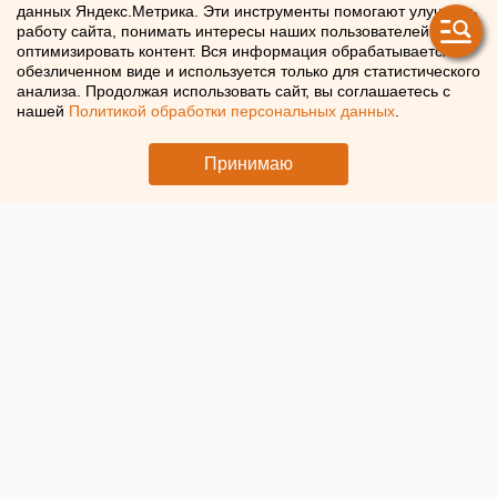
данных Яндекс.Метрика. Эти инструменты помогают улучшать
крупнейший иск о продаже
работу сайта, понимать интересы наших пользователей и
оптимизировать контент. Вся информация обрабатывается в
контрафакта через Ozon
обезличенном виде и используется только для статистического
анализа. Продолжая использовать сайт, вы соглашаетесь с
нашей
Политикой обработки персональных данных
.
Makita отсудила у продавца с Ozon за продажу
подделок 300 млн рублей
Принимаю