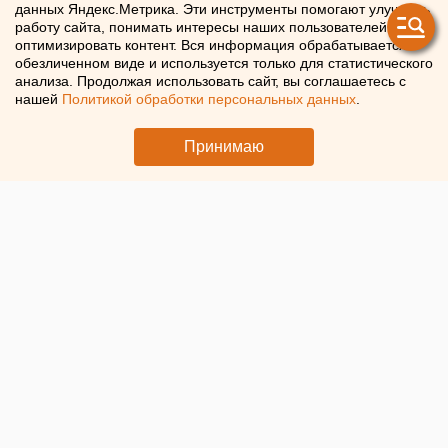
данных Яндекс.Метрика. Эти инструменты помогают улучшать
следующую неделю
работу сайта, понимать интересы наших пользователей и
оптимизировать контент. Вся информация обрабатывается в
обезличенном виде и используется только для статистического
Метеорологи обещают Свердловской области
анализа. Продолжая использовать сайт, вы соглашаетесь с
потепление до +15 градусов
нашей
Политикой обработки персональных данных
.
Принимаю
© ЕАН / Осенние деревья