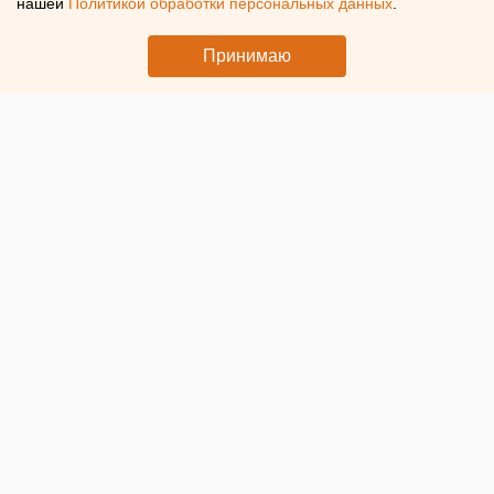
нашей
Политикой обработки персональных данных
.
Свердловской области
Принимаю
© ЕАН. Собранный в России Haval H7
Стоимость некоторых новых автомобилей в Свердловской
области
начала снижаться
. По итогам июня 2026 года