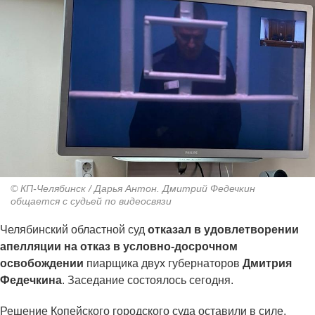
© КП-Челябинск / Дарья Антон. Дмитрий Федечкин
общается с судьей по видеосвязи
Челябинский областной суд
отказал в удовлетворении
апелляции на отказ в условно-досрочном
освобождении
пиарщика двух губернаторов
Дмитрия
Федечкина
. Заседание состоялось сегодня.
Решение Копейского городского суда оставили в силе,