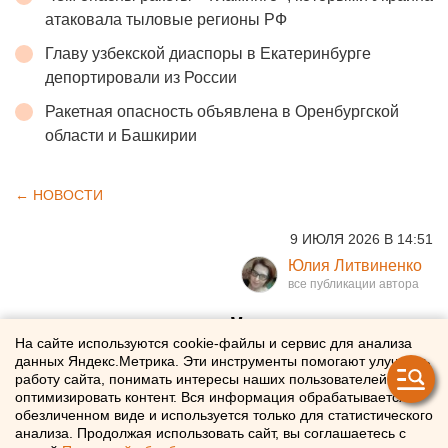
атаковала тыловые регионы РФ
Главу узбекской диаспоры в Екатеринбурге
депортировали из России
Ракетная опасность объявлена в Оренбургской
области и Башкирии
← НОВОСТИ
9 ИЮЛЯ 2026 В 14:51
Юлия Литвиненко
В Свердловской области
На сайте используются cookie-файлы и сервис для анализа
дешевеют отдельные
данных Яндекс.Метрика. Эти инструменты помогают улучшать
работу сайта, понимать интересы наших пользователей и
модели китайских машин
оптимизировать контент. Вся информация обрабатывается в
обезличенном виде и используется только для статистического
анализа. Продолжая использовать сайт, вы соглашаетесь с
Некоторые модели «китайцев» потеряли в цене в