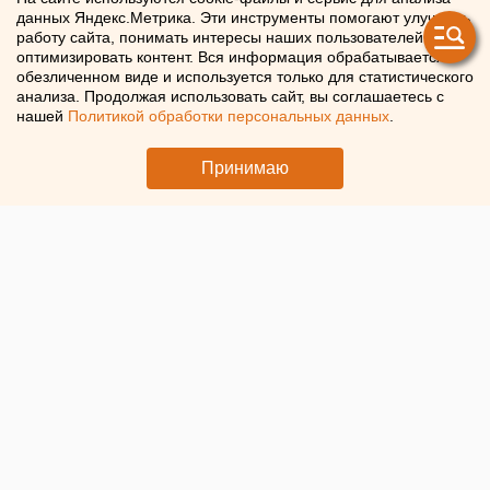
данных Яндекс.Метрика. Эти инструменты помогают улучшать
работу сайта, понимать интересы наших пользователей и
Выборы нового созыва заксобрания Оренбургской
оптимизировать контент. Вся информация обрабатывается в
области пройдут 20 сентября
обезличенном виде и используется только для статистического
анализа. Продолжая использовать сайт, вы соглашаетесь с
нашей
Политикой обработки персональных данных
.
Принимаю
© ЕАН. Заксобрание Оренбургской области